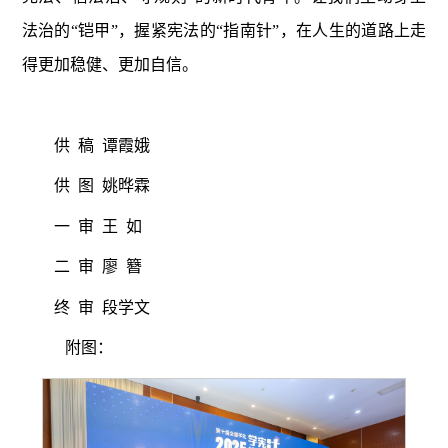
法治的“铠甲”，握紧宪法的“指南针”，在人生的道路上走
得更加稳健、更加自信。
供
稿
谭霞娥
供 图 姚晔霖
一
审
王 如
二
审
廖 簪
终 审 段学文
附图：