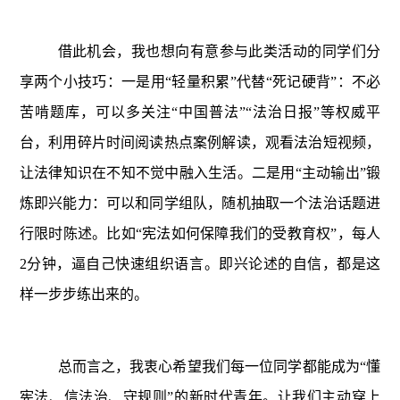
借此机会，我也想向有意参与此类活动的同学们分
享两个小技巧：
一是
用
“轻量积累”代替“死记硬背”：不必
苦啃题库，可以多关注“中国普法”“法治日报”等权威平
台，利用碎片时间阅读热点案例解读，观看法治短视频，
让法律知识在不知不觉中融入生活。
二是
用
“主动输出”锻
炼即兴能力：可以和同学组队，随机抽取一个法治话题进
行限时陈述。比如“宪法如何保障我们的受教育权”，每人
2分钟，逼自己快速组织语言。即兴论述的自信，都是这
样一步步练出来的。
总而言之，我衷心希望我们每一位同学都能成为
“懂
宪法、信法治、守规则”的新时代青年。让我们主动穿上